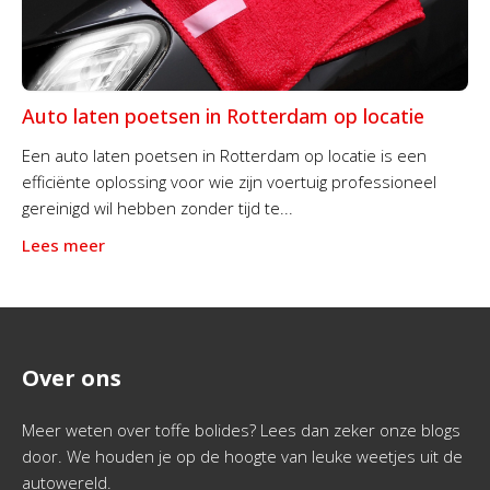
Auto laten poetsen in Rotterdam op locatie
Een auto laten poetsen in Rotterdam op locatie is een
efficiënte oplossing voor wie zijn voertuig professioneel
gereinigd wil hebben zonder tijd te...
Lees meer
Over ons
Meer weten over toffe bolides? Lees dan zeker onze blogs
door. We houden je op de hoogte van leuke weetjes uit de
autowereld.