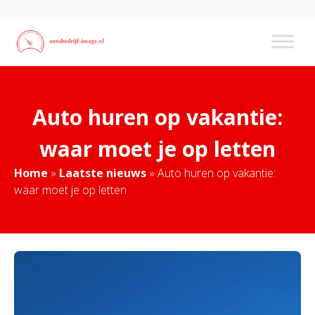
Auto huren op vakantie:
waar moet je op letten
Home
»
Laatste nieuws
»
Auto huren op vakantie:
waar moet je op letten